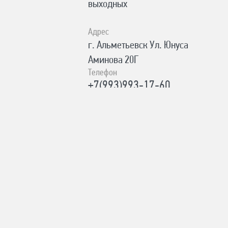
выходных
Адрес
г. Альметьевск Ул. Юнуса
Аминова 20Г
Телефон
+7(993)993-17-60
Время работы
ПН-ПТ с 8:00 до 19:00; СБ,ВС с
8:00 до 18:00
Адрес
г. Лениногорск Ул. Шашина 26А
Телефон
+7(987)184-89-03
Время работы
ПН-ПТ с 8:00 до 17:00, СБ с 10:00