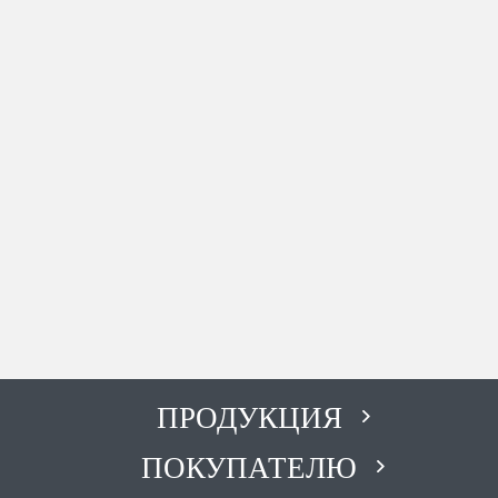
ПН-ПТ с 8:00 до 19:00;
СБ,ВС с 8:00 до 18:00
Адрес
г. Лениногорск Ул. Шашина
26А
Телефон
+7(987)184-89-03
Время работы
ПН-ПТ с 8:00 до 17:00, СБ с
10:00 до 15:00, ВС-
ВЫХОДНОЙ
Адрес
ПРОДУКЦИЯ
г. Уруссу Переулок
ПОКУПАТЕЛЮ
Ютазинский 16
Телефон