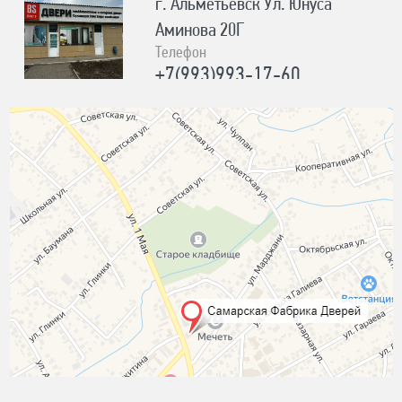
г. Альметьевск Ул. Юнуса
Аминова 20Г
Телефон
+7(993)993-17-60
Время работы
ПН-ПТ с 8:00 до 19:00; СБ,ВС с
8:00 до 18:00
Адрес
г. Лениногорск Ул. Шашина 26А
Телефон
+7(987)184-89-03
Время работы
ПН-ПТ с 8:00 до 17:00, СБ с 10:00
до 15:00, ВС-ВЫХОДНОЙ
Адрес