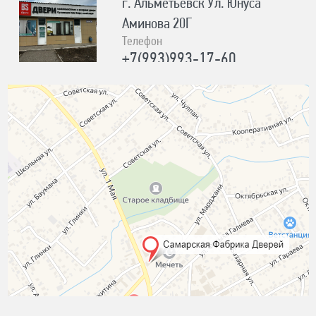
г. Альметьевск Ул. Юнуса
Аминова 20Г
Телефон
+7(993)993-17-60
Время работы
ПН-ПТ с 8:00 до 19:00; СБ,ВС с
8:00 до 18:00
Адрес
г. Лениногорск Ул. Шашина 26А
Телефон
+7(987)184-89-03
Время работы
ПН-ПТ с 8:00 до 17:00, СБ с 10:00
до 15:00, ВС-ВЫХОДНОЙ
Адрес